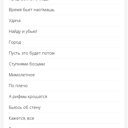
Время бьет наотмашь
Удача
Найду и убью!
Город
Пусть это будет потом
Ступнями босыми
Мимолетное
По плечо
А рифмы крошатся
Бьюсь об стену
Кажется, все