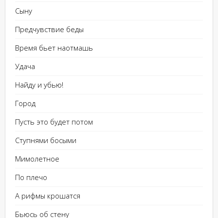
Сыну
Предчувствие беды
Время бьет наотмашь
Удача
Найду и убью!
Город
Пусть это будет потом
Ступнями босыми
Мимолетное
По плечо
А рифмы крошатся
Бьюсь об стену